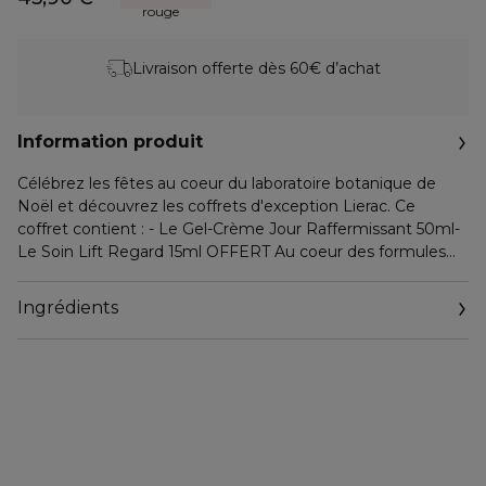
rouge
Livraison offerte dès 60€ d’achat
Information produit
Célébrez les fêtes au coeur du laboratoire botanique de
Noël et découvrez les coffrets d'exception Lierac. Ce
coffret contient : - Le Gel-Crème Jour Raffermissant 50ml-
Le Soin Lift Regard 15ml OFFERT Au coeur des formules
Lift Integral, le complexe StructureLift renforce la structure
de la peau en agissant sur ses composants essentiels
Ingrédients
(collagène, élastine, acide hyaluronique) mais aussi sur les
glycoprotéines qui les connectent. La peau retrouve
fermeté, élasticité et rebond, pour un effet lift intégral. Au
sein de ce coffret découvrez : - Le Gel-Crème Jour
Raffermissant : hydrate intensément et repulpe la peau
pour un véritable effet lift. Sa texture ultra-légère, à la
pénétration rapide, offre un fini velours, non gras et non
collant, pour une sensation peau nue. Formulé à 97%