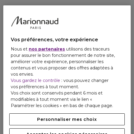
d'ingrédients d'origine naturelle. Convient aux peaux
normales, mixtes à tendance grasse, même sensibles*.- Le
Soin Lift Regard : sublime et lisse le contour des yeux grâce
à sa texture fine et fondante. Son embout en céramique
apporte une sensation de fraicheur immédiate pour une
efficacité optimale. Formulé à 97% d'ingrédients d'origine
Vos préférences, votre expérience
naturelle. Convient à tous les types de peaux, même
sensibles*. *testé sous contrôle dermatologique et
Nous et
nos partenaires
utilisons des traceurs
ophtalmologique.
pour assurer le bon fonctionnement de notre site,
améliorer votre expérience, personnaliser les
contenus et vous proposer des offres adaptées à
vos envies.
Vous gardez le contrôle
: vous pouvez changer
vos préférences à tout moment.
Vos choix sont conservés pendant 6 mois et
modifiables à tout moment via le lien «
Paramétrer les cookies » en bas de chaque page.
Personnaliser mes choix