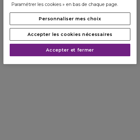
Paramétrer les cookies » en bas de chaque page.
Le plus de cette Brume Hydratante multi-protection ?
- Un pack responsable : le flacon et le pack de cette brume
Personnaliser mes choix
contiennent du verre et du plastique recyclés.
Accepter les cookies nécessaires
Pour qui ?
Les femmes de tous les âges, ayant la peau déshydratée
Accepter et fermer
ou confrontée aux chocs thermiques, à la recherche d’un
soin nomade pour rafraîchir, hydrater et protéger leur peau
en toutes circonstances..
MADE IN FRANCE**
**Fabriqué en France