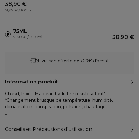
38,90 €
51,87 € / 100 ml
75ML
38,90 €
51,87 € / 100 ml
Livraison offerte dès 60€ d’achat
Information produit
Chaud, froid… Ma peau hydratée résiste à tout* !
*Changement brusque de température, humidité,
climatisation, transpiration, pollution, chauffage…
En un seul geste, cette brume riche en plantes booste
l’hydratation de votre peau tout en la protégeant des chocs
Conseils et Précautions d'utilisation
thermiques et de la pollution, à tout moment de la journée.