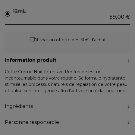
12mL
59,00 €
Livraison offerte dès 60€ d’achat
Information produit
Cette Crème Nuit Intensive Renforcée est un
incontournable dans votre routine. Sa formule hydratante
stimule les processus naturels de réparation de votre peau
et utilise son intelligence afin d'activer son éclat pour une
apparence visiblement plus jeune et rayonnante. Pendant
votre sommeil, la crème contribue à raviver le volume et la
Ingrédients
fermeté de votre peau, qui ont pu s'estomper au fil du
temps. Nuit après nuit, la peau est visiblement plus ferme,
Personne responsable
plus lisse et plus saine, tandis que son élasticité naturelle se
renouvelle progressivement. Cette crème de nuit aide à