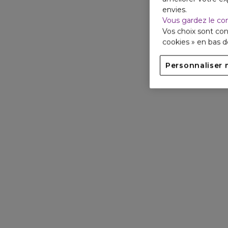
envies.
Vous gardez le co
Vos choix sont con
cookies » en bas 
Personnaliser 