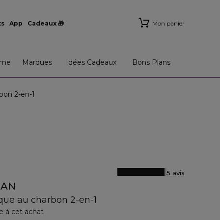
ts
App
Cadeaux 🎁
Mon panier
me
Marques
Idées Cadeaux
Bons Plans
on 2-en-1
5 avis
EAN
e au charbon 2-en-1
e à cet achat