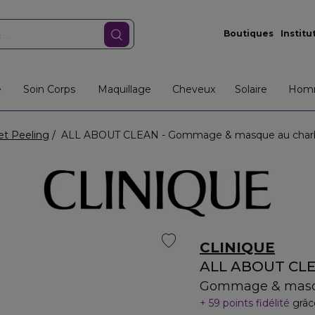
Boutiques
Institu
e
Soin Corps
Maquillage
Cheveux
Solaire
Hom
t Peeling
ALL ABOUT CLEAN - Gommage & masque au charb
CLINIQUE
ALL ABOUT CL
Gommage & masqu
59 points fidélité
grâc