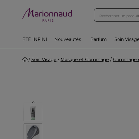
ÉTÉ INFINI
Nouveautés
Parfum
Soin Visag
Soin Visage
Masque et Gommage
Gommage e