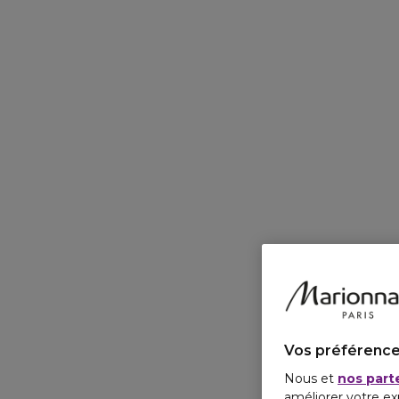
Vos préférence
Nous et
nos part
améliorer votre ex