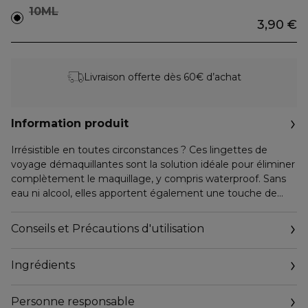
10ML
3,90 €
Livraison offerte dès 60€ d’achat
Information produit
Irrésistible en toutes circonstances ? Ces lingettes de
voyage démaquillantes sont la solution idéale pour éliminer
complètement le maquillage, y compris waterproof. Sans
eau ni alcool, elles apportent également une touche de
fraîcheur à la peau. Développées à partir de fibres végétales
et pulpe de bois issus de ressources durables, ces lingettes
Conseils et Précautions d'utilisation
imprégnées nettoient et purifient votre peau avant de
poursuivre vos soins ou votre maquillage. Chaque sachet
Ingrédients
refermable contient 10 lingettes biodégradables testées
sous contrôle dermatologique. Il se glissera facilement
dans votre sac à main, votre valise ou votre sac de sport.
Personne responsable