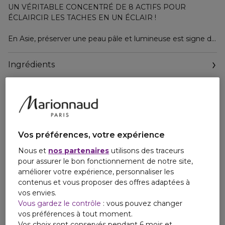
UN VÉRITABLE CONCENTRÉ DE 8 ACTIFS POUR
ÉCLAIRCIR LES TACHES EN UN ÉCLAIR !
En Asie, préserver une peau pâle et lumineuse est signe de
beauté et une préoccupation majeure pour les femmes.
Inspiré de la médecine traditionnelle chinoise, le Laboratoire
Ingrédients
GARANCIA innove avec Eclair de Lune® une formule alliant
recettes de beauté ancestrales et actifs High-Tech
brevetés pour aider jour après jour à éclaircir toutes les
taches brunes, lutter contre l'apparition des nouvelles et le
vieillissement cutané, nourrir la peau jour après jour.
- Éclaircissement dès 7 jours de +12,2% (test instrumental
Vos préférences, votre expérience
sur des épidermes pigmentés, phototype IV, reconstruits)
Nous et
nos partenaires
utilisons des traceurs
- Test sur actif (molécule High-Tech) autoévaluation, 30
pour assurer le bon fonctionnement de notre site,
sujets, 2 app/j
améliorer votre expérience, personnaliser les
contenus et vous proposer des offres adaptées à
% de satisfaction après 3 mois de traitement :
vos envies.
Vous gardez le contrôle
: vous pouvez changer
100% des sujets ont trouvé leurs taches plus claires
vos préférences à tout moment.
100% des sujets ont trouvé leurs peau plus homogène.
Vos choix sont conservés pendant 6 mois et