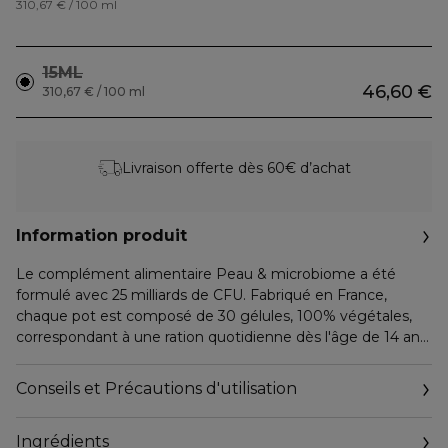
310,67 € / 100 ml
15ML
46,60 €
310,67 € / 100 ml
Livraison offerte dès 60€ d’achat
Information produit
Le complément alimentaire Peau & microbiome a été
formulé avec 25 milliards de CFU. Fabriqué en France,
chaque pot est composé de 30 gélules, 100% végétales,
correspondant à une ration quotidienne dès l'âge de 14 ans.
Une seule gélule est aussi concentrée que 25 yaourts
probiotiques.
Conseils et Précautions d'utilisation
Ce complément alimentaire permet de réduire les
Ingrédients
rougeurs et inflammations des peaux sensibles.