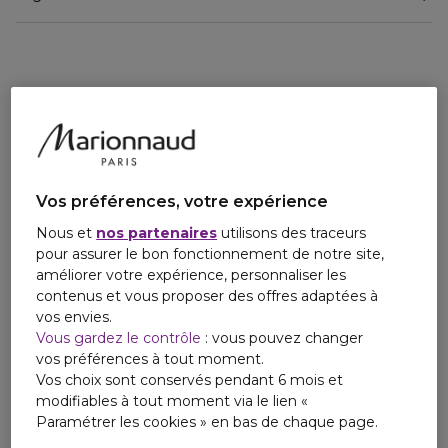
QUELQUES MOTS DE LA FONDATRICE, DR. MARIE
DRAGO
"Je suis ravie de présenter notre nouveau complément. La
science autour de l'axe intestin-peau est très jeune et
constitue une révolution dans le traitement des peaux
sensibles. Mettez votre microbiome au travail !"
Vos préférences, votre expérience
Nous et
nos partenaires
utilisons des traceurs
pour assurer le bon fonctionnement de notre site,
améliorer votre expérience, personnaliser les
contenus et vous proposer des offres adaptées à
vos envies.
Vous gardez le contrôle
: vous pouvez changer
vos préférences à tout moment.
Vos choix sont conservés pendant 6 mois et
modifiables à tout moment via le lien «
Paramétrer les cookies » en bas de chaque page.