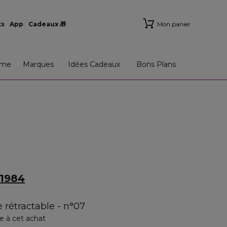
ts
App
Cadeaux 🎁
Mon panier
me
Marques
Idées Cadeaux
Bons Plans
1984
 rétractable - n°07
e à cet achat