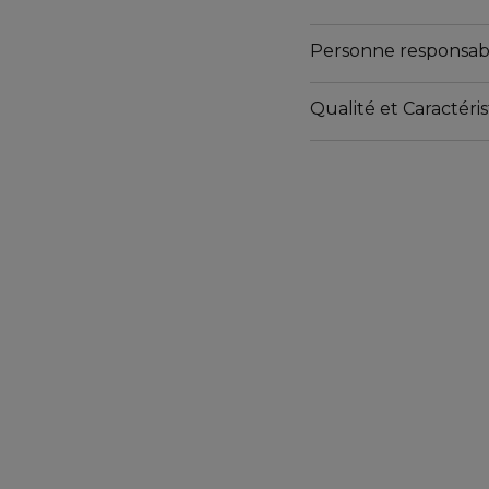
Emballages ne contena
Emballages recyclables
Personne responsab
Emballages non rechar
Qualité et Caractér
https://www.marionnaud