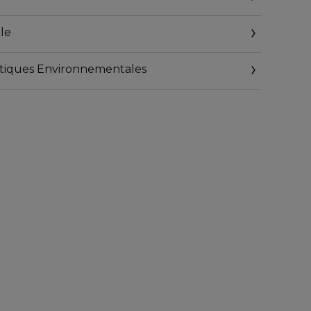
nt pas de matière recyclée
le
geables
istiques Environnementales
.fr/consigne-de-tri