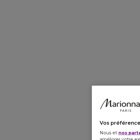
Vos préférence
Nous et
nos part
améliorer votre ex