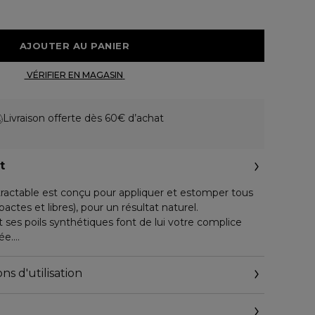
 AJOUTER AU PANIER 
 VÉRIFIER EN MAGASIN 
Livraison offerte dès 60€ d’achat
t
actable est conçu pour appliquer et estomper tous
ctes et libres), pour un résultat naturel.
t ses poils synthétiques font de lui votre complice
ée.
115, rue Réaumur - 75002 Paris - France
ns d'utilisation
ÉRISTIQUES ENVIRONNEMENTALES :
stables