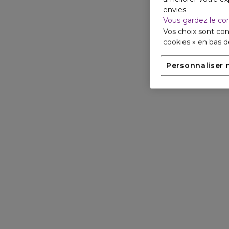
envies.
Vous gardez le co
Vos choix sont con
cookies » en bas 
Personnaliser 