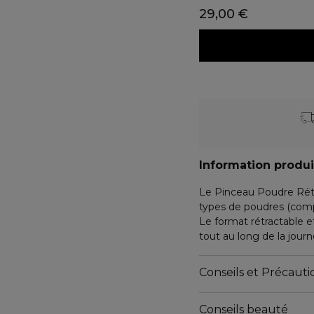
29,00 €
Information produi
Le Pinceau Poudre Rétr
types de poudres (compa
Le format rétractable e
tout au long de la journ
Marionnaud Lafayette - 
Conseils et Précautio
QUALITÉS ET CARACT
Conseils beauté
Emballages non compo