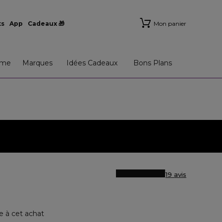
ts
App
Cadeaux 🎁
Mon panier
me
Marques
Idées Cadeaux
Bons Plans
19 avis
e à cet achat