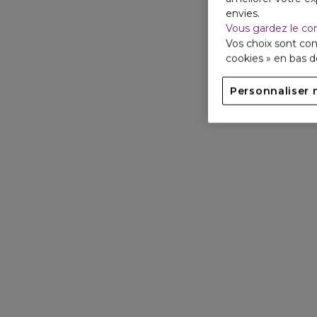
envies.
Vous gardez le co
Vos choix sont con
cookies » en bas 
Personnaliser 