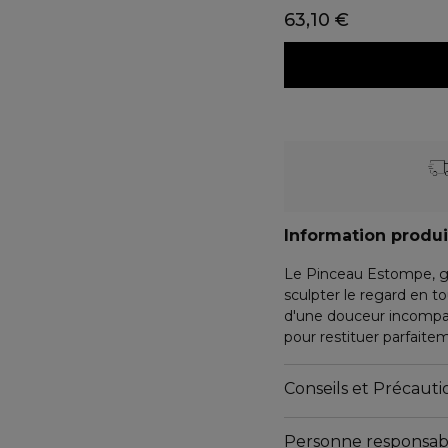
63,10 €
Information produi
Le Pinceau Estompe, gr
sculpter le regard en to
d'une douceur incompar
pour restituer parfaite
facilement.
Conseils et Précautio
Pour l'élaboration de s
pincelier français depui
Personne responsab
valorisent au mieux le