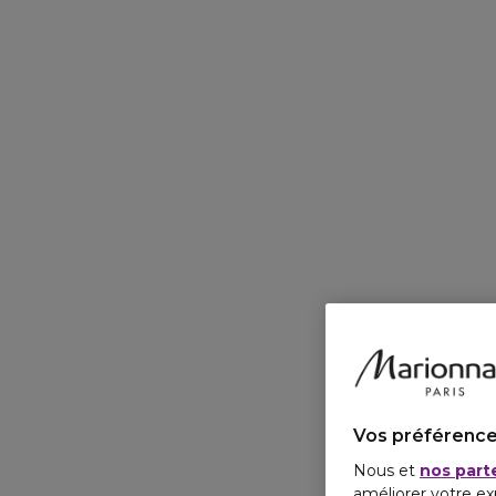
Vos préférence
Nous et
nos part
améliorer votre ex