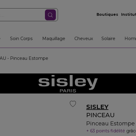
Boutiques
Institu
e
Soin Corps
Maquillage
Cheveux
Solaire
Hom
U - Pinceau Estompe
SISLEY
PINCEAU
Pinceau Estompe
63 points fidélité
grâc