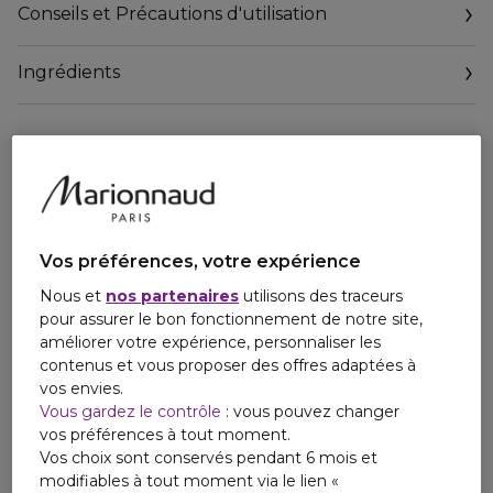
crémeuse. Elle créée une tension entre chaleur et
Conseils et Précautions d'utilisation
puissance d'un côté, et fragilité et froideur de l'autre.
Ingrédients
L'Eau de Parfum Rouge Malachite révèle une tubéreuse
opulente et voluptueuse, se mêlant à des fleurs délicates
mais puissantes pour dévoiler un parfum crémeux, presque
obsessionnel.
Vos préférences, votre expérience
Nous et
nos partenaires
utilisons des traceurs
pour assurer le bon fonctionnement de notre site,
améliorer votre expérience, personnaliser les
contenus et vous proposer des offres adaptées à
vos envies.
Vous gardez le contrôle
: vous pouvez changer
vos préférences à tout moment.
Vos choix sont conservés pendant 6 mois et
modifiables à tout moment via le lien «