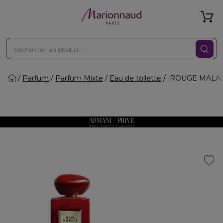
Parfum
Parfum Mixte
Eau de toilette
ROUGE MALACH