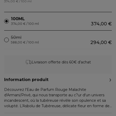
374,00 € / 100 ml
100ML
374,00 €
374,00 € / 100 ml
50ml
294,00 €
588,00 € / 100 ml
Livraison offerte dès 60€ d’achat
Information produit
Découvrez l'Eau de Parfum Rouge Malachite
d'Armani/Privé, qui nous transporte au c?ur d'un univers
incandescent, où la tubéreuse révèle son opulence et sa
volupté. L'Asbolu de Tubéreuse, délicate fleur en forme de
cloche, est connue pour sa fragrance sensuelle et