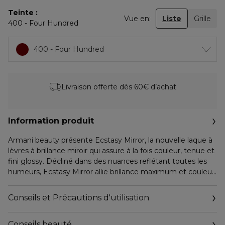
Teinte
Vue en:
Liste
Grille
400 - Four Hundred
400 - Four Hundred
Livraison offerte dès 60€ d’achat
Information produit
Armani beauty présente Ecstasy Mirror, la nouvelle laque à
lèvres à brillance miroir qui assure à la fois couleur, tenue et
fini glossy. Décliné dans des nuances reflétant toutes les
humeurs, Ecstasy Mirror allie brillance maximum et couleur
intense, d’un seul trait.
Ecstasy Mirror élève la brillance vers de nouveaux sommets
Conseils et Précautions d'utilisation
de glamour.
Conseils beauté