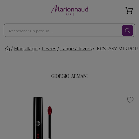
Maquillage
Lèvres
Laque à lèvres
ECSTASY MIRROR - La