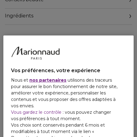
Ingrédients
Vos préférences, votre expérience
UN MAQUILLAGE QUI RÉVÈLE
Nous et
nos partenaires
utilisons des traceurs
pour assurer le bon fonctionnement de notre site,
LA BEAUTÉ NATURELLE
améliorer votre expérience, personnaliser les
contenus et vous proposer des offres adaptées à
DES FEMMES
vos envies.
Vous gardez le contrôle
: vous pouvez changer
Le maquillage Armani révèle la beauté
vos préférences à tout moment.
naturelle des femmes sans faux pas
avec
Vos choix sont conservés pendant 6 mois et
des gestuels simples, des produits intuitifs
modifiables à tout moment via le lien «
et des textures imperceptibles.