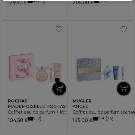
4.8
5
6
1
129,50 €
205,00 €
ROCHAS
MUGLER
MADEMOISELLE ROCHAS
ANGEL
Coffret eau de parfum + lait pour le corps + vaporisateur vo
Coffret eau de parfum rechar
5
4.8
2
24
104,50 €
145,00 €