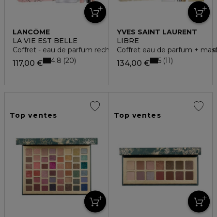
LANCÔME
YVES SAINT LAURENT
LA VIE EST BELLE
LIBRE
Coffret - eau de parfum rechargeable 50ml + mascara lash i
Coffret eau de parfum + masca
4.8
5
20
11
117,00 €
134,00 €
Top ventes
Top ventes