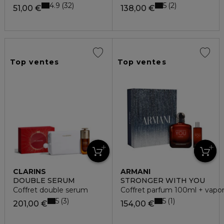
4.9
5
32
2
51,00 €
138,00 €
Top ventes
Top ventes
CLARINS
ARMANI
DOUBLE SERUM
STRONGER WITH YOU
Coffret double serum
Coffret parfum 100ml + vapor
5
5
3
1
201,00 €
154,00 €