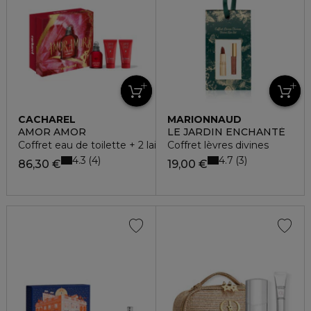
CACHAREL
MARIONNAUD
AMOR AMOR
LE JARDIN ENCHANTÉ
Coffret eau de toilette + 2 laits pour le corps
Coffret lèvres divines
4.3
4.7
4
3
86,30 €
19,00 €