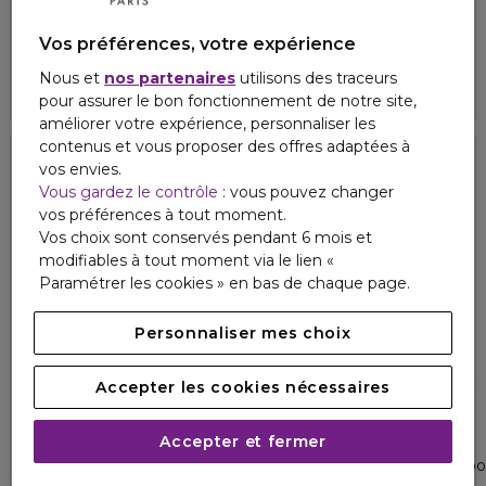
HUGO BOSS
MARIONNAUD
BOSS THE SCENT
LE JARDIN ENCHANTÉ
Coffret eau de toilette + déodorant vaporisateur
Duo ombres féériques
Vos préférences, votre expérience
5
5
2
1
95,00 €
16,00 €
Nous et
nos partenaires
utilisons des traceurs
pour assurer le bon fonctionnement de notre site,
améliorer votre expérience, personnaliser les
contenus et vous proposer des offres adaptées à
vos envies.
Top ventes
Vous gardez le contrôle
: vous pouvez changer
vos préférences à tout moment.
Vos choix sont conservés pendant 6 mois et
modifiables à tout moment via le lien «
Paramétrer les cookies » en bas de chaque page.
Personnaliser mes choix
Accepter les cookies nécessaires
RABANNE
DOLCE&GABBANA
Accepter et fermer
1 MILLION
DEVOTION
Coffret eau de toilette + gel douche
Coffret eau de parfum + vapo