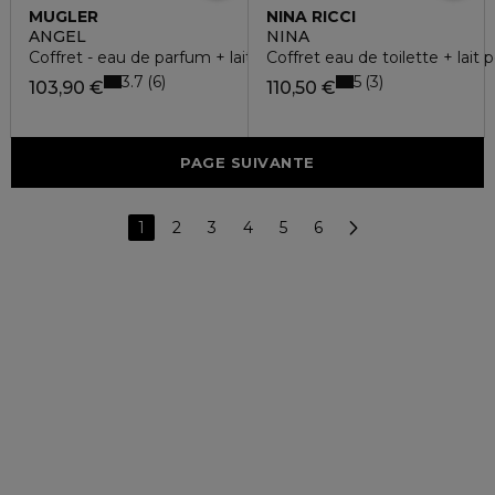
MUGLER
NINA RICCI
ANGEL
NINA
Coffret - eau de parfum + lait corps + gel douche
Coffret eau de toilette + lait 
3.7
5
6
3
103,90 €
110,50 €
PAGE SUIVANTE
1
2
3
4
5
6