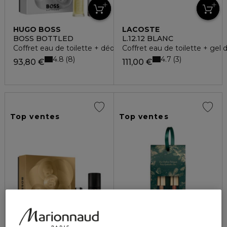
HUGO BOSS
LACOSTE
BOSS BOTTLED
L.12.12 BLANC
Coffret eau de toilette + déodorant vaporisateur
Coffret eau de toilette + gel
4.8
4.7
8
3
93,80 €
111,00 €
Top ventes
Top ventes