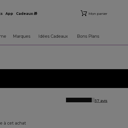
ts
App
Cadeaux 🎁
Mon panier
me
Marques
Idées Cadeaux
Bons Plans
57 avis
e à cet achat