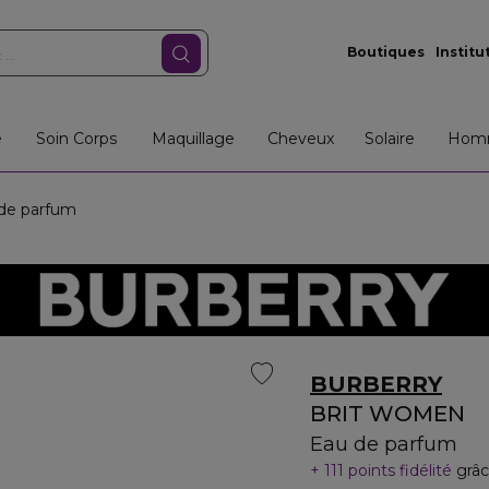
Boutiques
Institu
e
Soin Corps
Maquillage
Cheveux
Solaire
Hom
de parfum
BURBERRY
BRIT WOMEN
Eau de parfum
111 points fidélité
grâc