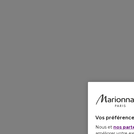
Vos préférence
Nous et
nos part
améliorer votre ex