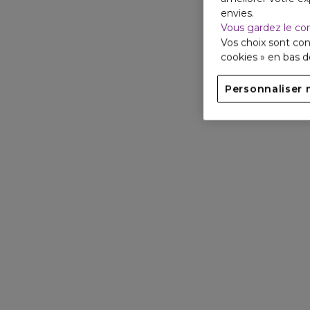
envies.
Vous gardez le co
Vos choix sont con
cookies » en bas 
Personnaliser 