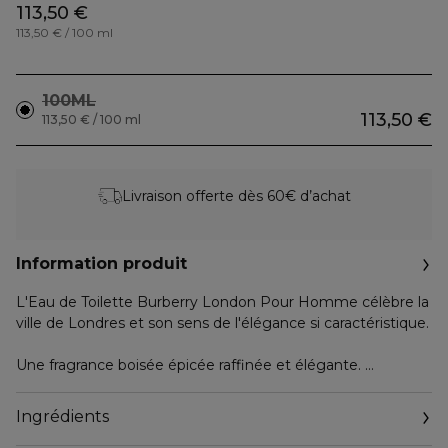
113,50 €
113,50 € / 100 ml
100ML
113,50 €
113,50 € / 100 ml
Livraison offerte dès 60€ d’achat
Information produit
L'Eau de Toilette Burberry London Pour Homme célèbre la
ville de Londres et son sens de l'élégance si caractéristique.
Une fragrance boisée épicée raffinée et élégante.
Les notes de tête mêlent la bergamote, le poivre noir, la
Ingrédients
lavande et les feuilles de cannelle.