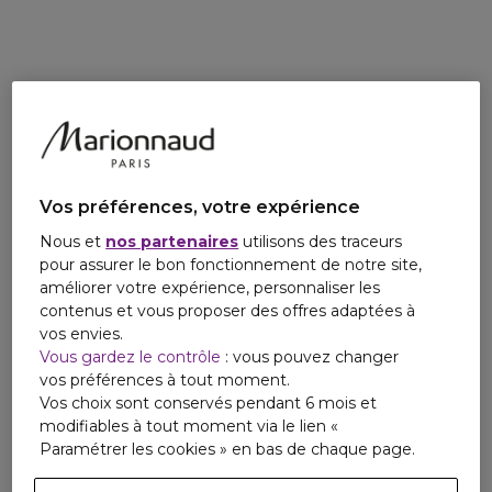
Les notes de coeur allient le cuir, la fleur de mimosa et le
porto.
Les notes de fond associent les feuilles de tabac, le bois de
gaiac, la mousse de chêne et l'opoponax.
Le flacon est décoré d'un tissu du célèbre tartan Burberry
dans des tons de marron.
L'étui est le reflet du flacon avec le même motif en
trompe-l'oeil, avec une étiquette en tissu qui crée ainsi un
Vos préférences, votre expérience
lien direct avec la collection de prêt à porter Burberry
London.
Nous et
nos partenaires
utilisons des traceurs
pour assurer le bon fonctionnement de notre site,
améliorer votre expérience, personnaliser les
contenus et vous proposer des offres adaptées à
vos envies.
Vous gardez le contrôle
: vous pouvez changer
vos préférences à tout moment.
Vos choix sont conservés pendant 6 mois et
modifiables à tout moment via le lien «
Paramétrer les cookies » en bas de chaque page.