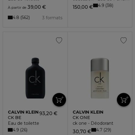
4.9
38
39,00 €
150,00 €
À partir de
4.8
562
3 formats
CALVIN KLEIN
CALVIN KLEIN
93,20 €
CK BE
CK ONE
Eau de toilette
ck one - Déodorant
4.9
4.7
26
29
30,70 €