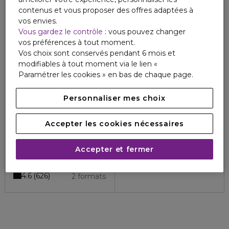
contenus et vous proposer des offres adaptées à
Vegan
vos envies.
Vous gardez le contrôle
: vous pouvez changer
vos préférences à tout moment.
Vos choix sont conservés pendant 6 mois et
modifiables à tout moment via le lien «
Paramétrer les cookies » en bas de chaque page.
Personnaliser mes choix
Accepter les cookies nécessaires
CALVIN KLEIN
CALVIN KLEIN
CK EVERYONE
OBSESSION
Eau de parfum
obsession - Eau de Toilette
Accepter et fermer
4.8
22
81,40 €
120,50 €
À partir de
4.6
626
2 formats