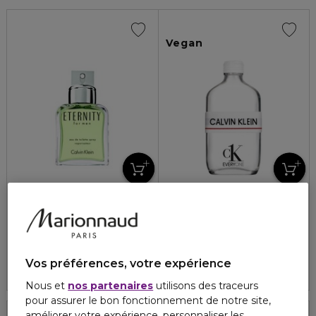
Vegan
CALVIN KLEIN
CALVIN KLEIN
73,20 €
ETERNITY FOR MEN
CK EVERYONE
Eau de toilette
Eau de toilette
4.6
626
68,40 €
À partir de
Vos préférences, votre expérience
4.8
53
2 formats
Nous et
nos partenaires
utilisons des traceurs
pour assurer le bon fonctionnement de notre site,
améliorer votre expérience, personnaliser les