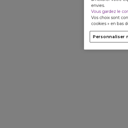
envies.
Vous gardez le co
Vos choix sont con
cookies » en bas 
Personnaliser 