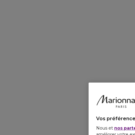
Vos préférence
Nous et
nos part
améliorer votre ex