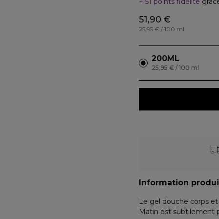
51 points fidélité
grâc
51,90 €
25,95 € / 100 ml
200ML
25,95 € / 100 ml
Information produi
Le gel douche corps 
Matin est subtilement 