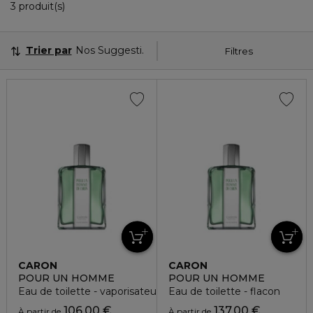
3 Produits Affichés
3 produit(s)
Trier par
Nos Suggestions
Filtres
CARON
CARON
POUR UN HOMME
POUR UN HOMME
Eau de toilette - vaporisateur
Eau de toilette - flacon
106,00 €
137,00 €
À partir de
À partir de