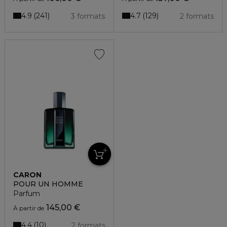
4.9
4.7
241
129
3 formats
2 formats
CARON
POUR UN HOMME
Parfum
145,00 €
À partir de
4.4
10
2 formats