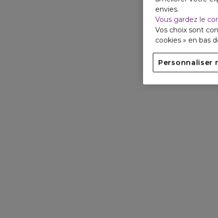
envies.
Vous gardez le co
Vos choix sont con
cookies » en bas 
Personnaliser 