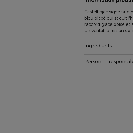
Information produi
Castelbajac signe une n
bleu glacé qui séduit 
l’accord glacé boisé et
Un véritable frisson de l
Ingrédients
Personne responsab
Email
w.msellem@sodip.fr