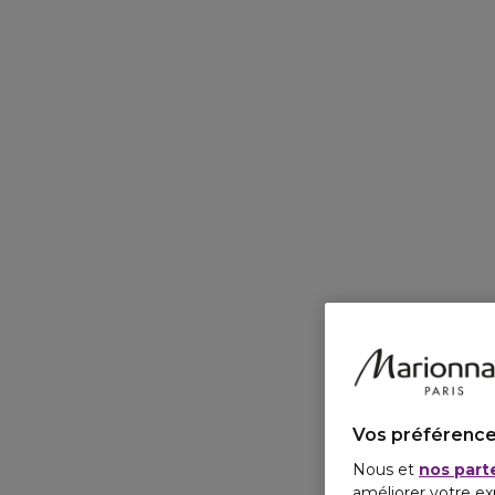
Vos préférence
Nous et
nos part
améliorer votre ex