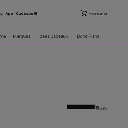
ts
App
Cadeaux 🎁
Mon panier
me
Marques
Idées Cadeaux
Bons Plans
15 avis