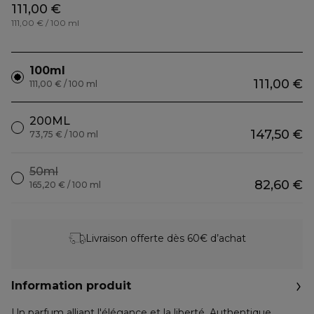
111,00 €
111,00 € / 100 ml
100ml
111,00 €
111,00 € / 100 ml
200ML
147,50 €
73,75 € / 100 ml
50ml
82,60 €
165,20 € / 100 ml
Livraison offerte dès 60€ d’achat
Information produit
Un parfum alliant l'élégance et la liberté. Authentique,