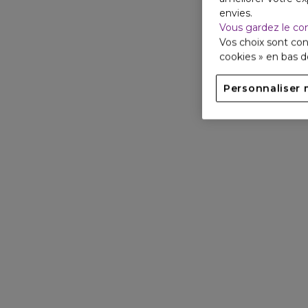
envies.
Vous gardez le co
Vos choix sont con
cookies » en bas 
Personnaliser 