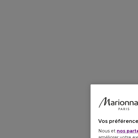
Vos préférence
Nous et
nos part
améliorer votre ex