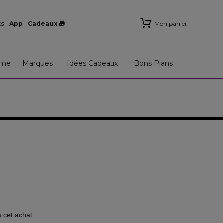
ts
App
Cadeaux 🎁
Mon panier
me
Marques
Idées Cadeaux
Bons Plans
à cet achat