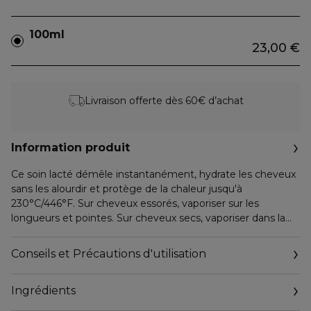
100ml
23,00 €
Livraison offerte dès 60€ d’achat
Information produit
Ce soin lacté démêle instantanément, hydrate les cheveux
sans les alourdir et protège de la chaleur jusqu'à
230°C/446°F. Sur cheveux essorés, vaporiser sur les
longueurs et pointes. Sur cheveux secs, vaporiser dans la
paume de la main, puis répartir. Ne pas rincer. Éviter le
contact avec les yeux. En cas de contact, rincer
Conseils et Précautions d'utilisation
abondamment. 0% silicone. 96% d'ingrédients d'origine
naturelle.
Ingrédients
*Formule clean selon NUXE