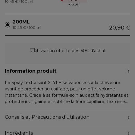
10,45 € / 100 ml
rouge
200ML
20,90 €
10,45 € / 100 ml
Livraison offerte dès 60€ d’achat
Information produit
Le Spray texturisant STYLE se vaporise sur la chevelure
avant de procéder au coiffage, pour un effet volume
instantané. Grâce à sa formule-soin aux actifs hydratants et
protecteurs, il gaine et sublime la fibre capillaire. Texturisée
des racines aux pointes, la chevelure retrouve de la matière
et les coiffures sont structurées durablement. Toucher sec.
Conseils et Précautions d'utilisation
Sans silicone.
Ingrédients