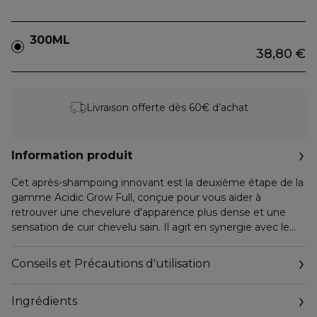
300ML
38,80 €
Livraison offerte dès 60€ d’achat
Information produit
Cet après-shampoing innovant est la deuxième étape de la
gamme Acidic Grow Full, conçue pour vous aider à
retrouver une chevelure d'apparence plus dense et une
sensation de cuir chevelu sain. Il agit en synergie avec le
shampoing pour préserver la densité capillaire sans alourdir,
contribuant ainsi à réduire la chute de cheveux due à la
Conseils et Précautions d'utilisation
casse au brossage*, pour des cheveux qui paraissent plus
épais, plus doux et en pleine santé. Sa formule avancée est
Ingrédients
conçue pour hydrater en profondeur et revitaliser la fibre
capillaire.