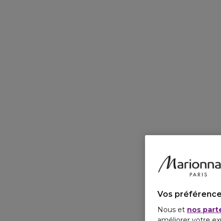
Vos préférence
Nous et
nos part
améliorer votre ex