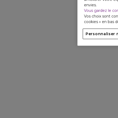
envies.
Vous gardez le co
Vos choix sont con
cookies » en bas 
Personnaliser 