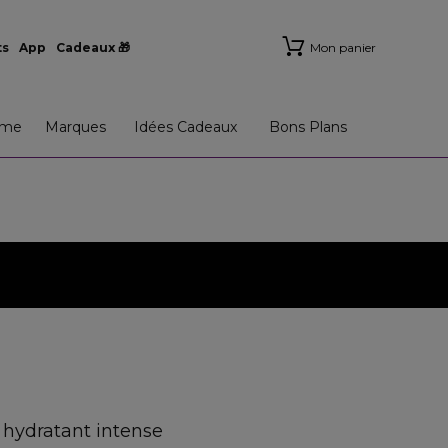
ts
App
Cadeaux 🎁
Mon panier
me
Marques
Idées Cadeaux
Bons Plans
hydratant intense