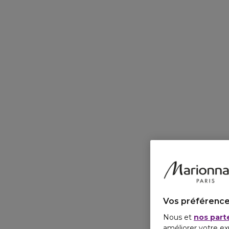
Vos préférence
Nous et
nos part
améliorer votre ex