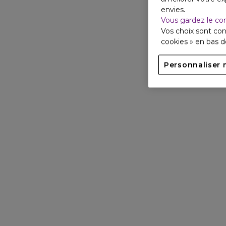
envies.
Vous gardez le co
Vos choix sont con
cookies » en bas 
Personnaliser 