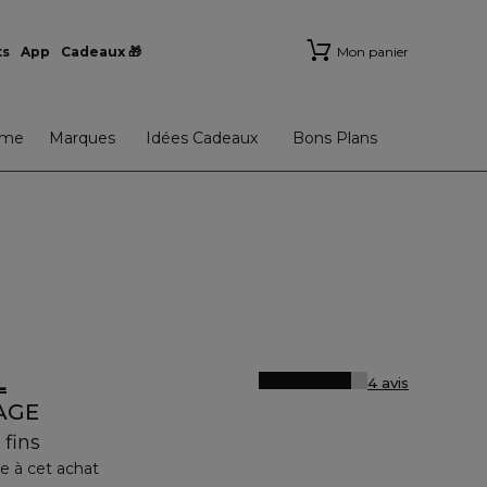
ts
App
Cadeaux 🎁
Mon panier
me
Marques
Idées Cadeaux
Bons Plans
L
4 avis
AGE
 fins
e à cet achat