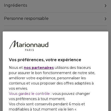
incontournable pour des cheveux doux, brillants et
Ingrédients
visiblement plus volumineux.
Dans ce rituel vous retrouverez :
Personne responsable
- L'Huile de Leonor Greyl 25ml : Soin avant-shampooing
Email
nourrissant des cheveux secs - Protection solaire - Résiste
Email@ : www.leonorgreyl.com
à l'eau
- Masque Fleurs de Jasmin 50ml : Soin nourrissant pour
cheveux fins et secs
Vos préférences, votre expérience
- Bain Volumateur aux Algues 50ml : Shampooing
Nous et
nos partenaires
utilisons des traceurs
nourrissant des cheveux longs, secs ou frisés
pour assurer le bon fonctionnement de notre site,
améliorer votre expérience, personnaliser les
contenus et vous proposer des offres adaptées à
vos envies.
Vous gardez le contrôle
: vous pouvez changer
vos préférences à tout moment.
Vos choix sont conservés pendant 6 mois et
modifiables à tout moment via le lien «