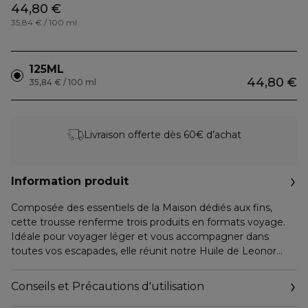
44,80 €
35,84 € / 100 ml
125ML
44,80 €
35,84 € / 100 ml
Livraison offerte dès 60€ d’achat
Information produit
Composée des essentiels de la Maison dédiés aux fins,
cette trousse renferme trois produits en formats voyage.
Idéale pour voyager léger et vous accompagner dans
toutes vos escapades, elle réunit notre Huile de Leonor
Greyl, le Masque Fleurs de Jasmin et le Bain Volumateur
aux Algues, pour un rituel complet qui donnera volume
Conseils et Précautions d'utilisation
sans alourdir la chevelure. Elle sera votre alliée