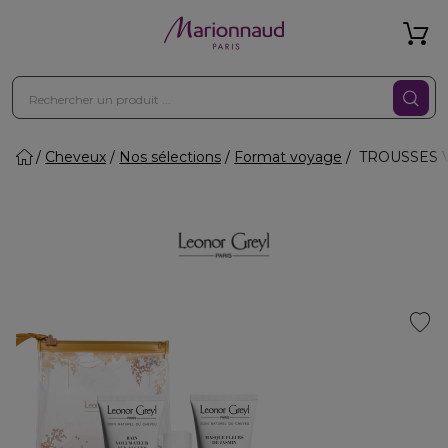
Cheveux
Nos sélections
Format voyage
TROUSSES VO