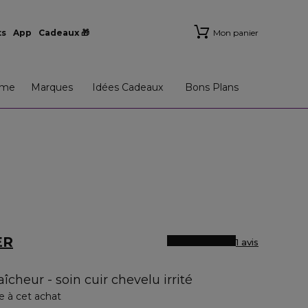
ts
App
Cadeaux 🎁
Mon panier
me
Marques
Idées Cadeaux
Bons Plans
ER
1 avis
îcheur - soin cuir chevelu irrité
e à cet achat