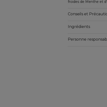
froides de Menthe et d'
retrouve un confort dura
santé. Formule 95% natu
Conseils et Précautio
Ingrédients
Son Green Impact Index
Personne responsab
Le Green Impact index 
produits à partir d'une
Index ne mesure pas l'ef
chacun, mais son respe
(éco-socio-conception).
commence à être éco-so
est à terme d'atteindre
L'impact environnementa
Emballage ne contenan
Packaging contenant de