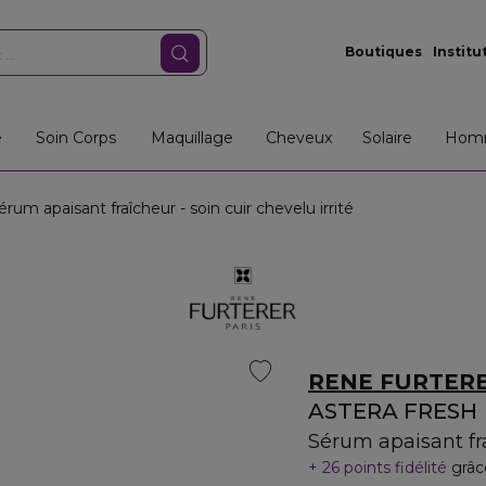
Boutiques
Institu
e
Soin Corps
Maquillage
Cheveux
Solaire
Hom
m apaisant fraîcheur - soin cuir chevelu irrité
RENE FURTER
ASTERA FRESH
Sérum apaisant fra
26 points fidélité
grâc