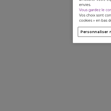
envies.
Vous gardez le co
Vos choix sont con
cookies » en bas 
Personnaliser 