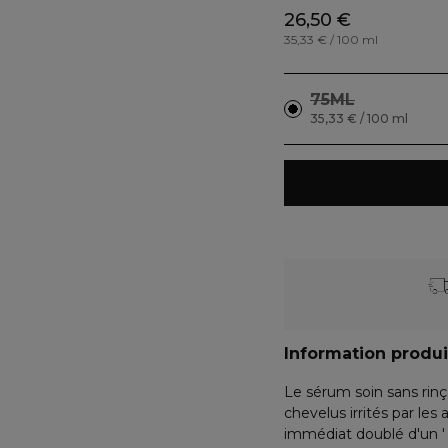
26,50 €
35,33 € / 100 ml
75ML
35,33 € / 100 ml
Information produi
Le sérum soin sans rinça
chevelus irrités par le
immédiat doublé d'un ' e