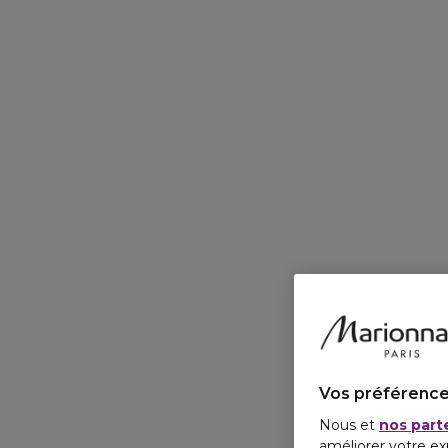
Vos préférence
Nous et
nos part
améliorer votre ex