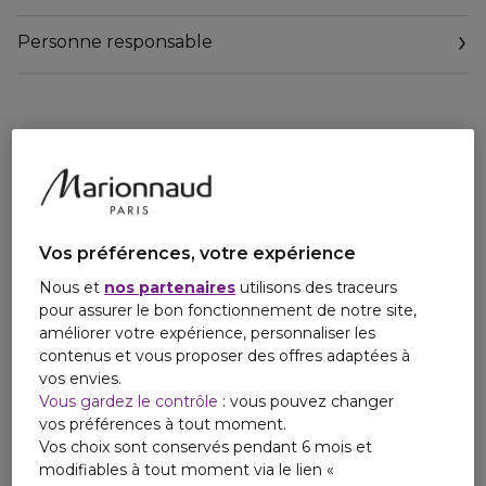
sourcée en Auvergne (France), pour offrir des cheveux de
rêve, au fini léger.
Personne responsable
4 jours d'ultra-glossy**
Email
4 jours de douceur**
relationclient@kerastase.oaccare.fr
4 jours anti-frisottis**
Formule vegan****
*Hydra-Glazing = Soin vernis hydratant. **ultra-glossy = ultra
brillants.
Vos préférences, votre expérience
***Test consommateurs après application de l'huile, 103
consommateurs
Nous et
nos partenaires
utilisons des traceurs
**** aucun ingrédient d'origine animale
pour assurer le bon fonctionnement de notre site,
améliorer votre expérience, personnaliser les
Son compte-gouttes précis délivre la quantité parfaite,
contenus et vous proposer des offres adaptées à
pour un effet vernis et une douceur ultime sans
vos envies.
alourdissement, le tout sans fini gras en en contrôle des
Vous gardez le contrôle
: vous pouvez changer
frisottis.
vos préférences à tout moment.
Vos choix sont conservés pendant 6 mois et
Appliquer quelques gouttes, selon la longueur des cheveux,
modifiables à tout moment via le lien «