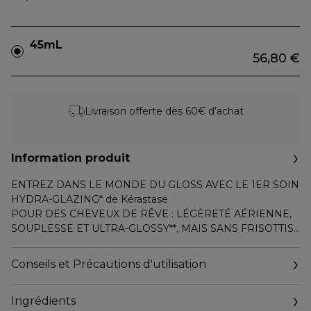
45mL
56,80 €
Livraison offerte dès 60€ d’achat
Information produit
ENTREZ DANS LE MONDE DU GLOSS AVEC LE 1ER SOIN
HYDRA-GLAZING* de Kérastase
POUR DES CHEVEUX DE RÊVE : LÉGÈRETÉ AÉRIENNE,
SOUPLESSE ET ULTRA-GLOSSY**, MAIS SANS FRISOTTIS
Le Glaze Drops de Kerastase est une huile fine et
Conseils et Précautions d'utilisation
parfumée pour les cheveux longs sujets aux frisottis en
recherche de brillance et de douceur. Elle est
Ingrédients
spécifiquement formulée avec de l'huile de rose sauvage