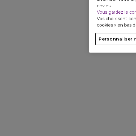
envies.
Vous gardez le co
Vos choix sont con
cookies » en bas 
Personnaliser 