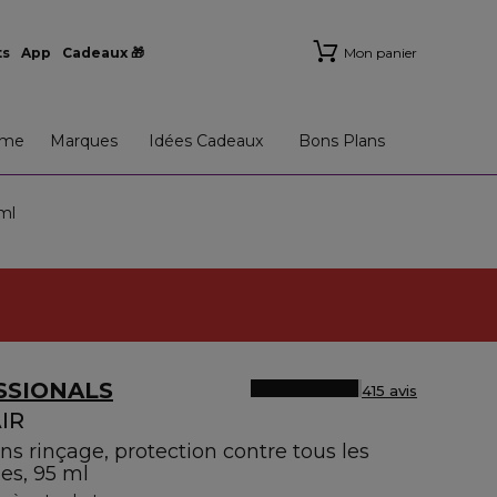
ts
App
Cadeaux 🎁
Mon panier
me
Marques
Idées Cadeaux
Bons Plans
ml
SSIONALS
415 avis
IR
ns rinçage, protection contre tous les
s, 95 ml