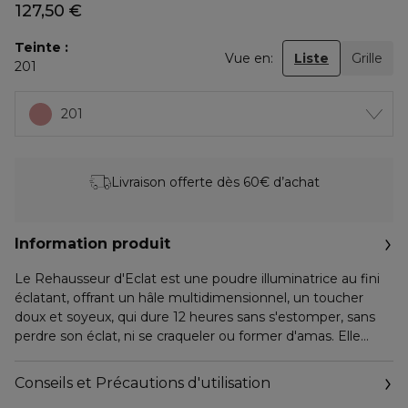
127,50 €
Teinte
Vue en:
Liste
Grille
201
201
Livraison offerte dès 60€ d’achat
Information produit
Le Rehausseur d'Eclat est une poudre illuminatrice au fini
éclatant, offrant un hâle multidimensionnel, un toucher
doux et soyeux, qui dure 12 heures sans s'estomper, sans
perdre son éclat, ni se craqueler ou former d'amas. Elle
capte la lumière sous tous ses angles, la diffuse et la
transmet à travers la peau pour offrir un éclat
Conseils et Précautions d'utilisation
multidimensionnel qui donne de la luminosité et peut être