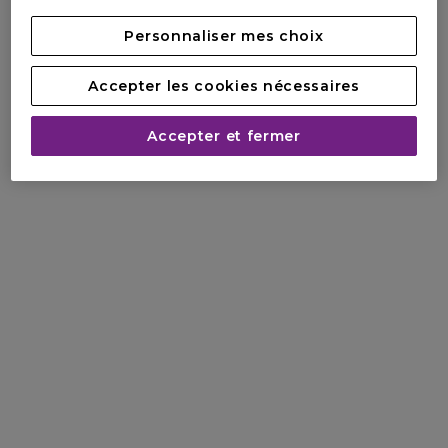
- 94% des utilisatrices estiment qu'il rend les traits du
Personnaliser mes choix
visage plus gracieux.
- 92% des personnes interrogées estiment qu'il offre un
résultat rayonnant et convaincant**.
Accepter les cookies nécessaires
*testé cliniquement par 32 femmes
Accepter et fermer
**Résultats d'auto-évaluation, testés par 105 femmes