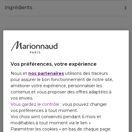
utilisée pour souligner et rehausser le teint. Sa brillance
Ingrédients
irisée s'harmonise avec la peau pour illuminer le teint.
Avec Le Rehausseur d'Eclat, Clé de Peau Beauté associe
de façon optimale les technologies du soin de la peau et du
maquillage :
- La poudre d'opale précieuse, issue d'une décennie de
recherche, utilise la technologie Play of Color avec des
pierres précieuses finement broyées en grains opalescents
pour illuminer le teint, produire un éclat irisé et offrir un
rayonnement à 360 degrés.
Vos préférences, votre expérience
- La brosse de conception artisanale permet de créer un
Nous et
nos partenaires
utilisons des traceurs
effet de lumière.
pour assurer le bon fonctionnement de notre site,
- Les six teintes de la palette de couleurs s'adaptent aux
améliorer votre expérience, personnaliser les
différentes carnations grâce à deux intensités de
contenus et vous proposer des offres adaptées à
luminosité.
vos envies.
Vous gardez le contrôle
: vous pouvez changer
Les résultats :
vos préférences à tout moment.
- Le fini lumineux tient pendant 12 heures sans s'estomper,
Vos choix sont conservés pendant 6 mois et
sans ternir, sans craqueler, ni plisser*.
modifiables à tout moment via le lien «
- 96% des personnes interrogées estiment qu'il glisse sur la
Paramétrer les cookies » en bas de chaque page.
peau en douceur.