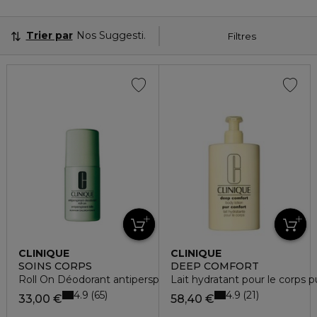
Trier par
Nos Suggestions
Filtres
CLINIQUE
CLINIQUE
SOINS CORPS
DEEP COMFORT
Roll On Déodorant antiperspirant bille
Lait hydratant pour le corps p
4.9
4.9
65
21
33,00 €
58,40 €