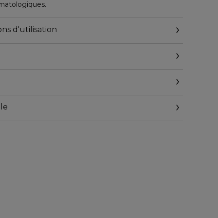
matologiques.
ns d'utilisation
Clinical Repair™
le
orrecteur Anti-rides.
@elcompanies.com