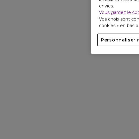
envies.
Vous gardez le co
Vos choix sont con
cookies » en bas 
Personnaliser 