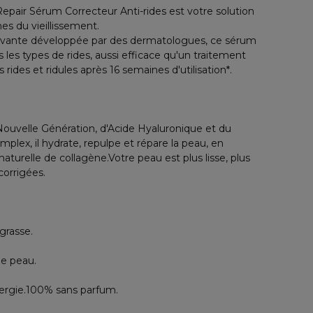
 Repair Sérum Correcteur Anti-rides est votre solution
es du vieillissement.
novante développée par des dermatologues, ce sérum
 les types de rides, aussi efficace qu'un traitement
 rides et ridules après 16 semaines d'utilisation*.
Nouvelle Génération, d'Acide Hyaluronique et du
lex, il hydrate, repulpe et répare la peau, en
aturelle de collagène.Votre peau est plus lisse, plus
corrigées.
grasse.
de peau.
lergie.100% sans parfum.