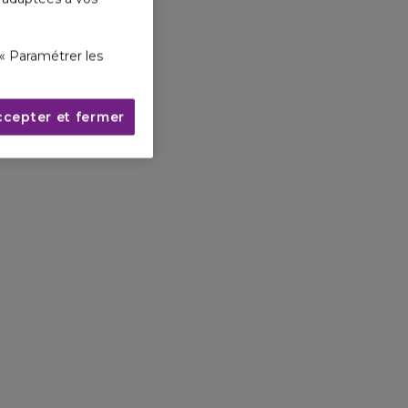
« Paramétrer les
ccepter et fermer
Des résultats visibles.
ussi efficace qu’un traitement
laser sur l’apparence
des rides et ridules après
16 semaines d’utilisation*.
 Une étude clinique in vivo comparant après
16
semaines 29 femmes ayant reçu un
traitement laser et 42 femmes ayant utilisé
le Clinique Smart Clinical Repair™ Sérum