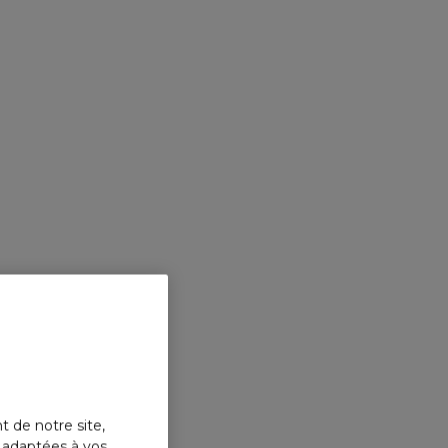
 pour
réduire l’apparence de vos
rides.
t de notre site,
s adaptées à vos