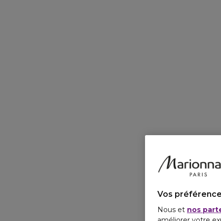
Vos préférence
Nous et
nos part
améliorer votre ex