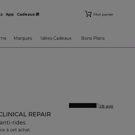
ts
App
Cadeaux 🎁
Mon panier
me
Marques
Idées Cadeaux
Bons Plans
28 avis
LINICAL REPAIR
anti-rides
ce à cet achat