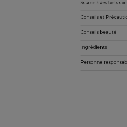
Soumis à des tests der
Conseils et Précautio
Conseils beauté
Ingrédients
Smart 
Personne responsab
Sérum C
Email
contactmanufacturer