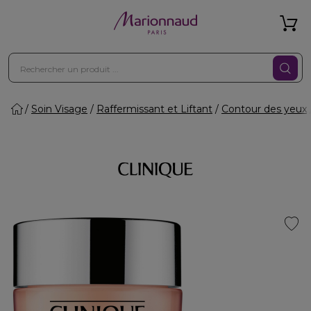
Soin Visage
Raffermissant et Liftant
Contour des yeux