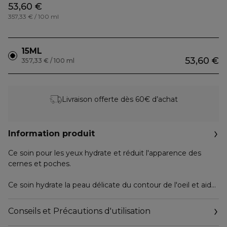
53,60 €
357,33 € / 100 ml
15ML
53,60 €
357,33 € / 100 ml
Livraison offerte dès 60€ d’achat
Information produit
Ce soin pour les yeux hydrate et réduit l'apparence des
cernes et poches.
Ce soin hydrate la peau délicate du contour de l'oeil et aide
à réduire l'apparence des poches, des cernes et des ridules
de déshydratation. Sa texture gel-crème rafraîchissante
Conseils et Précautions d'utilisation
pénètre rapidement et favorise la tenue du maquillage sur