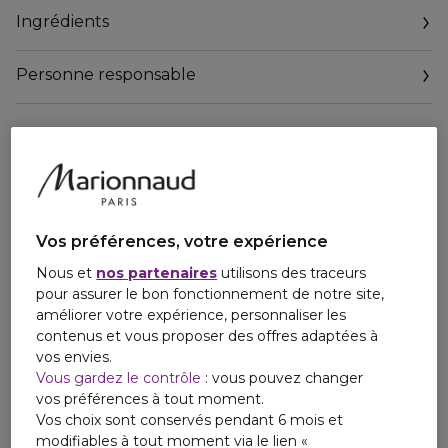
les yeux. La peau du contour de l'oeil est douce et
Ingrédients
visiblement plus lumineuse. Existe aussi en texture baume
riche pour les peaux très déshydratées.
Personne responsable
Des ingrédients actifs puissants :
Vitamine C : Illumine le contour de l'oeil.
Email
Caféine : Stimule le contour de l'oeil et réduit l'apparence
contactmanufacturer@elcompanies.com
des poches.
Des résultats prouvés cliniquement :
Dégonfle et réduit visiblement l'apparence des cernes en 4
semaines*.
Vos préférences, votre expérience
Nous et
nos partenaires
utilisons des traceurs
Soumis à des tests d'allergie. 100% sans parfum. Testé sous
pour assurer le bon fonctionnement de notre site,
contrôle ophtalmologique. Testé dermatologiquement.
améliorer votre expérience, personnaliser les
Convient aux porteurs de lentilles.
contenus et vous proposer des offres adaptées à
*Test clinique sur 32 femmes après 4 semaines d'utilisation
vos envies.
du produit.
Vous gardez le contrôle
: vous pouvez changer
vos préférences à tout moment.
Vos choix sont conservés pendant 6 mois et
modifiables à tout moment via le lien «