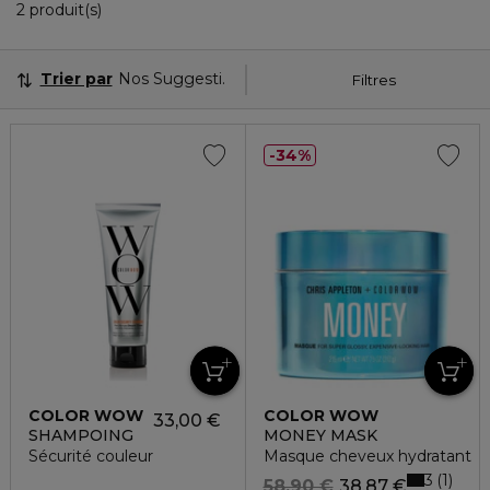
2 Produits Affichés
2 produit(s)
Trier par
Nos Suggestions
Filtres
34%
COLOR WOW
COLOR WOW
33,00 €
SHAMPOING
MONEY MASK
Sécurité couleur
Masque cheveux hydratant
3
1
58,90 €
38,87 €