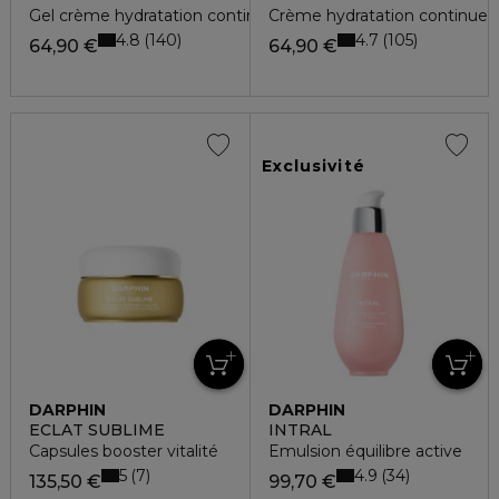
Gel crème hydratation continue
Crème hydratation continue
4.8
4.7
140
105
64,90 €
64,90 €
Exclusivité
DARPHIN
DARPHIN
ECLAT SUBLIME
INTRAL
Capsules booster vitalité
Emulsion équilibre active
5
4.9
7
34
135,50 €
99,70 €