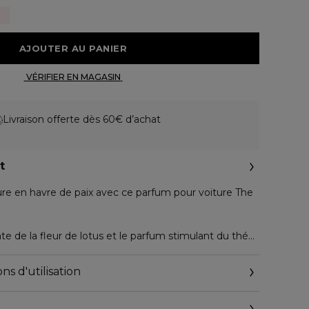
 AJOUTER AU PANIER 
 VÉRIFIER EN MAGASIN 
Livraison offerte dès 60€ d’achat
t
ure en havre de paix avec ce parfum pour voiture The
te de la fleur de lotus et le parfum stimulant du thé
 durée de six à huit semaines vous accompagnera
ns d'utilisation
le joli support en bois en achetant une éco-recharge
.