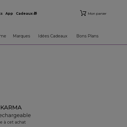
ts
App
Cadeaux 🎁
Mon panier
me
Marques
Idées Cadeaux
Bons Plans
F KARMA
rechargeable
e à cet achat