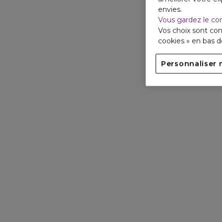
envies.
Vous gardez le co
Vos choix sont con
cookies » en bas 
Personnaliser 