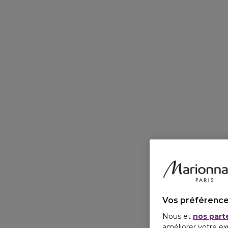
Vos préférence
Nous et
nos part
améliorer votre ex