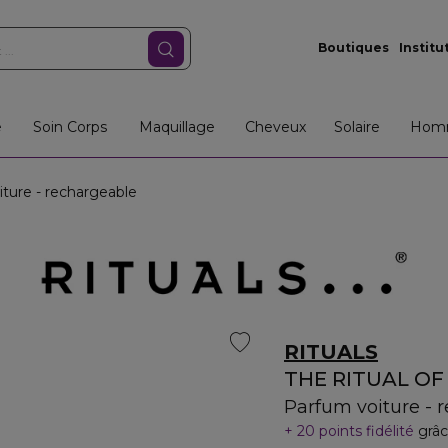
Boutiques
Institu
e
Soin Corps
Maquillage
Cheveux
Solaire
Hom
ure - rechargeable
RITUALS
THE RITUAL O
Parfum voiture - 
20 points fidélité
grâc