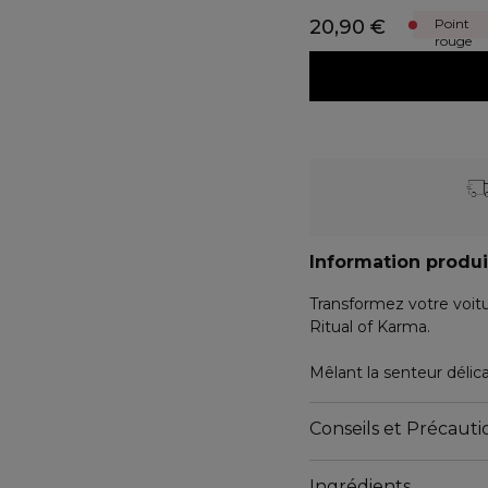
20,90 €
Point
rouge
Information produi
Transformez votre voit
Ritual of Karma.
Mêlant la senteur délica
blanc, ce parfum d’une
dans tous vos trajets.
Conseils et Précautio
Vous pouvez réutiliser 
de parfum pour voiture
Ingrédients