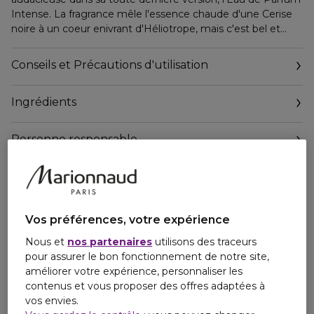
Intense. La fragrance mêle l'essence chaude d'une Cerise
noire à un coeur enivrant d'Héliotrope, mais c'est bel et
bien par son fond ambré à l'irrésistible sensualité que sa
véritable nature se révèle.
Conseils et Précautions d'utilisation
Ingrédients
Personne responsable
Email
amministrazione.dgbeauty@legalmail.it
Vos préférences, votre expérience
Nous et
nos partenaires
utilisons des traceurs
pour assurer le bon fonctionnement de notre site,
améliorer votre expérience, personnaliser les
contenus et vous proposer des offres adaptées à
vos envies.