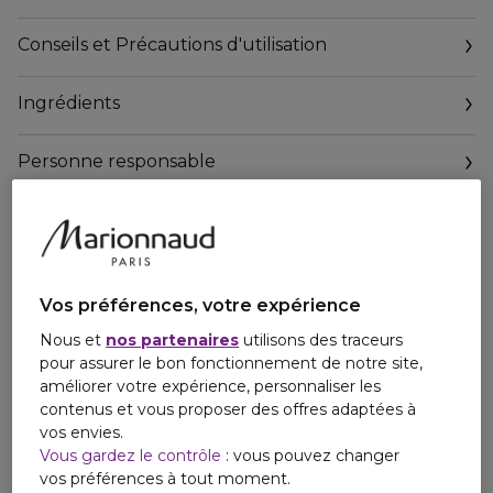
LE DESIGN Le design de Dolce&Gabbana The One for
Men Gold Eau de Parfum Intenseredessine les lignes
Conseils et Précautions d'utilisation
essentielles du flacon signature, couvert d’une laque dorée
brillante.
Ingrédients
Personne responsable
Email
amministrazione.dgbeauty@legalmail.it
Vos préférences, votre expérience
Nous et
nos partenaires
utilisons des traceurs
pour assurer le bon fonctionnement de notre site,
améliorer votre expérience, personnaliser les
contenus et vous proposer des offres adaptées à
vos envies.
Vous gardez le contrôle
: vous pouvez changer
vos préférences à tout moment.