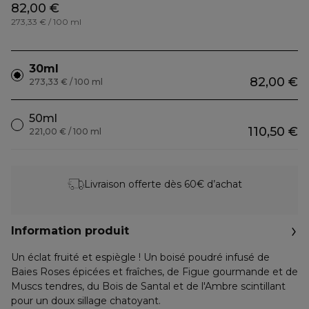
82,00 €
273,33 € / 100 ml
30ml
82,00 €
273,33 € / 100 ml
50ml
110,50 €
221,00 € / 100 ml
Livraison offerte dès 60€ d’achat
Information produit
Un éclat fruité et espiègle ! Un boisé poudré infusé de
Baies Roses épicées et fraîches, de Figue gourmande et de
Muscs tendres, du Bois de Santal et de l'Ambre scintillant
pour un doux sillage chatoyant.