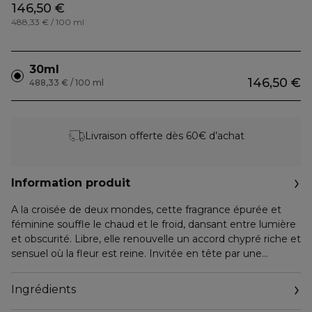
146,50 €
488,33 € / 100 ml
30ml
146,50 €
488,33 € / 100 ml
Livraison offerte dès 60€ d’achat
Information produit
A la croisée de deux mondes, cette fragrance épurée et
féminine souffle le chaud et le froid, dansant entre lumière
et obscurité. Libre, elle renouvelle un accord chypré riche et
sensuel où la fleur est reine. Invitée en tête par une
Bergamote fraîche et aérienne, la Violette déploie son
insolence et enveloppe le parfum d’un voile mystérieux.
Ingrédients
Ardente, l’empreinte inimitable du Patchouli affirme le