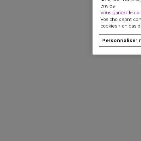
envies.
Vous gardez le co
Vos choix sont con
cookies » en bas 
Personnaliser 