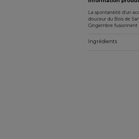
Information produi
La spontanéité d'un ac
douceur du Bois de San
Gingembre fusionnent a
Ingrédients