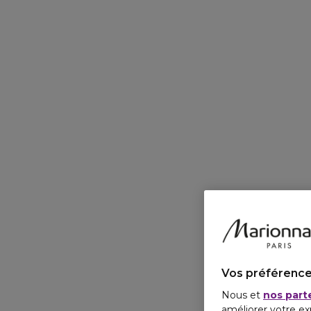
Vos préférence
Nous et
nos part
améliorer votre ex