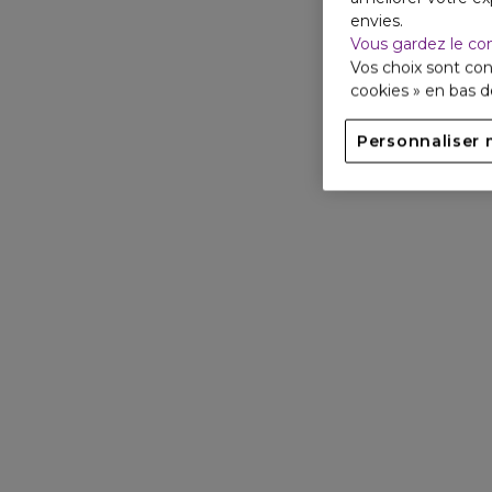
envies.
Vous gardez le co
Vos choix sont con
cookies » en bas 
Personnaliser 