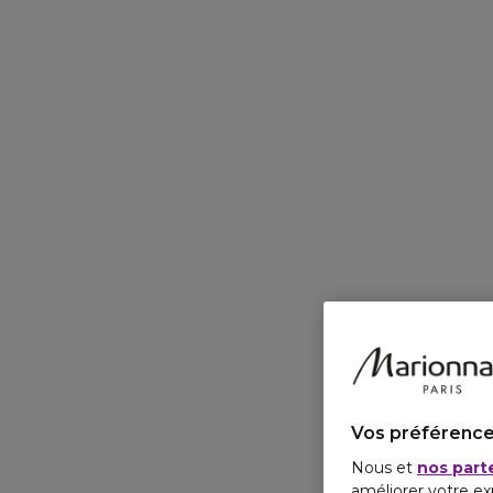
Vos préférence
Nous et
nos part
améliorer votre ex