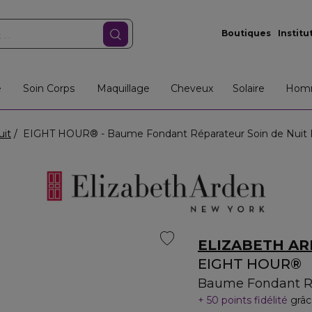
Boutiques
Institu
e
Soin Corps
Maquillage
Cheveux
Solaire
Hom
uit
EIGHT HOUR® - Baume Fondant Réparateur Soin de Nuit H
ELIZABETH A
EIGHT HOUR®
Baume Fondant Ré
50 points fidélité
grâc