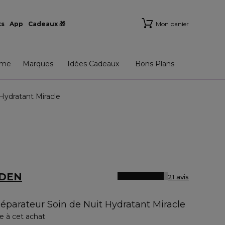
ts
App
Cadeaux 🎁
Mon panier
me
Marques
Idées Cadeaux
Bons Plans
ydratant Miracle
RDEN
21 avis
parateur Soin de Nuit Hydratant Miracle
e à cet achat