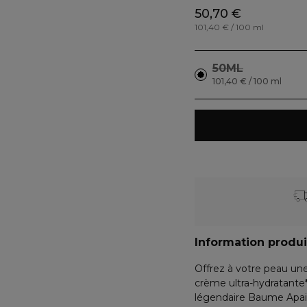
50,70 €
101,40 € / 100 ml
50ML
101,40 € / 100 ml
Information produi
Offrez à votre peau un
crème ultra-hydratante*
légendaire Baume Apai