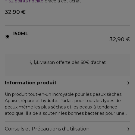
32 points fidélité
grâce à cet achat
32,90 €
150ML
32,90 €
Livraison offerte dès 60€ d’achat
Information produit
Un produit tout-en-un incroyable pour les peaux sèches.
Apaise, répare et hydrate. Parfait pour tous les types de
peaux même les plus sèches et les peaux à tendance
atopique. Il aide à soutenir les bonnes bactéries pour une
peau nourrie, hydratée et infiniment douce.
Conseils et Précautions d'utilisation
94% d'ingrédients d'origine naturelle.