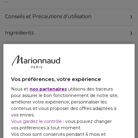
En verre, sobre et pur, son flacon habillé de sa flanelle grise
en fait un symbole d'intemporalité et d'élégance, destiné
Conseils et Précautions d'utilisation
aux hommes qui savent s'affirmer avec distinction.
Ingrédients
La fragrance chyprée verte est un savant mélange, à la fois
raffiné et sophistiqué.
Note de tête: Galbanum, Petit Grain, Bergamote
Note de coeur: Violette, Rose, Géranium, Fougère
Note de fond: Bois de Cèdre, Mousse, Fève Tonka
Grey Flannel est le sillage d'un esprit authentique.
Vos préférences, votre expérience
Nous et
nos partenaires
utilisons des traceurs
pour assurer le bon fonctionnement de notre site,
améliorer votre expérience, personnaliser les
contenus et vous proposer des offres adaptées à
vos envies.
Vous gardez le contrôle
: vous pouvez changer
vos préférences à tout moment.
Vos choix sont conservés pendant 6 mois et