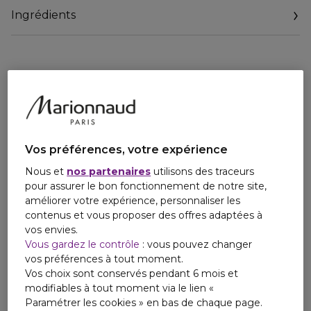
l’Essence de Citron Sfuma d’Italie. Le coeur du parfum est
Ingrédients
constitué d’Essence de Lavandin de France, tandis les tons
boisés d’Essence de Vétiver d’Indonésie en fond
enveloppent le parfum d’une sensualité puissante.
Givenchy réinvente ses parfums iconiques, dont Monsieur,
avec un nouveau flacon raffiné, emblématique du style de
la Maison. Fidèle à la pureté chère à Hubert de Givenchy, il
évoque le luxe authentique né du talent du créateur pour la
haute couture.
Rassurez-vous, seul le design du flacon a changé mais
Vos préférences, votre expérience
votre fragrance iconique reste intacte.
Nous et
nos partenaires
utilisons des traceurs
pour assurer le bon fonctionnement de notre site,
Les Mythiques, les parfums emblématiques de Givenchy
améliorer votre expérience, personnaliser les
dans une collection héritage intemporelle.
contenus et vous proposer des offres adaptées à
vos envies.
Vous gardez le contrôle
: vous pouvez changer
vos préférences à tout moment.
Vos choix sont conservés pendant 6 mois et
modifiables à tout moment via le lien «
Paramétrer les cookies » en bas de chaque page.