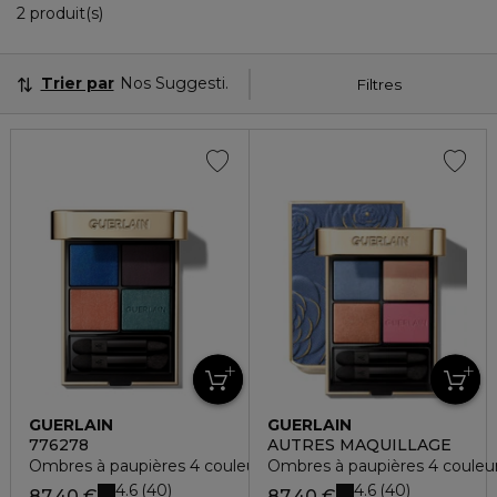
2 Produits Affichés
2 produit(s)
Trier par
Nos Suggestions
Filtres
GUERLAIN
GUERLAIN
776278
AUTRES MAQUILLAGE
Ombres à paupières 4 couleurs
Ombres à paupières 4 couleu
4.6
4.6
40
40
87,40 €
87,40 €