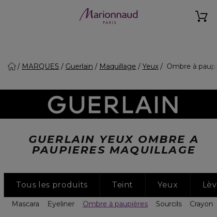
MARQUES
Guerlain
Maquillage
Yeux
Ombre à paupi
GUERLAIN YEUX OMBRE A
PAUPIERES MAQUILLAGE
Tous les produits
Teint
Yeux
Lèv
Mascara
Eyeliner
Ombre à paupières
Sourcils
Crayon