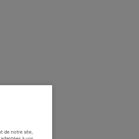
HACUNE SA PETITE ROBE NOIRE
Trouvez La Petite Robe Noire qui vous correspond.
DÉCOUVRIR
t de notre site,
s adaptées à vos