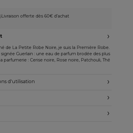
Livraison offerte dès 60€ d’achat
t
mé de La Petite Robe Noire, je suis la Première Robe.
signée Guerlain : une eau de parfum brodée des plus
 la parfumerie : Cerise noire, Rose noire, Patchouli, Thé
ur inversé' est revisité avec audace et modernité.
ns d'utilisation
istalline, dégradée du noir au rose poudré, se dévoile
conique.
pensable et totalement irrésistible. Je suis la création
 et terriblement glamour. Je suis La Petite Robe
START WALKIN’ FOR LOVE