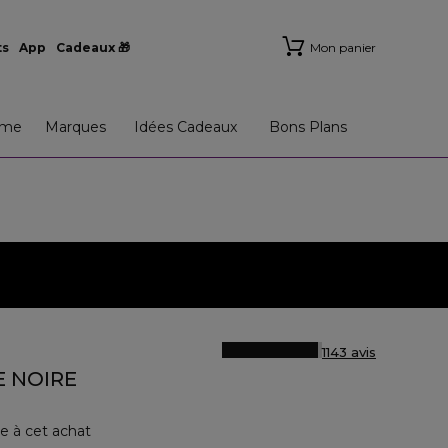
ts
App
Cadeaux 🎁
Mon panier
me
Marques
Idées Cadeaux
Bons Plans
1143 avis
E NOIRE
e à cet achat