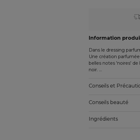
Information produi
Dans le dressing parfu
Une création parfumée 
belles notes 'noires' de
noir.
Le flacon mythique 'coe
Conseils et Précautio
Dans sa transparence cr
une petite robe noire i
Conseils beauté
Je suis absolument indis
parfumée Guerlain chic
Ingrédients
Noire.
Floral Fruité.