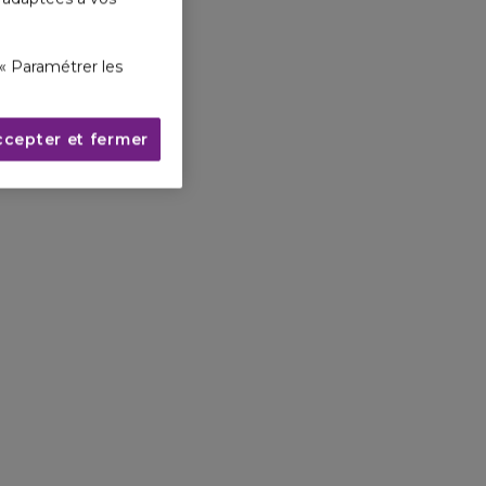
« Paramétrer les
ccepter et fermer
L'EAU DE PARFUM
L'EAU DE TOILETTE
L'EAU DE PAR
INTENSE
CHERRY
Floral Gourmand
Floral Frais
Floral Fruité
COMMANDER
COMMANDER
COMMANDE