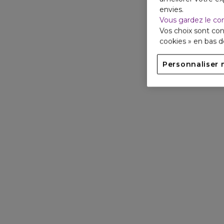
envies.
Vous gardez le co
Vos choix sont con
cookies » en bas 
Personnaliser 