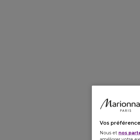
Vos préférence
Nous et
nos part
améliorer votre ex