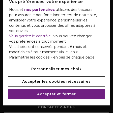
Vos préférences, votre expérience
et promotions
Nous et
nos partenaires
utilisons des traceurs
pour assurer le bon fonctionnement de notre site,
améliorer votre expérience, personnaliser les
S'INSCRIRE
contenus et vous proposer des offres adaptées à
vos envies.
Vous gardez le contrôle
: vous pouvez changer
vos préférences à tout moment.
TÉLÉCHARGEZ NOTRE APPLICATION
Vos choix sont conservés pendant 6 mois et
modifiables à tout moment via le lien «
Paramétrer les cookies » en bas de chaque page.
Personnaliser mes choix
SERVICE CLIENTS
Accepter les cookies nécessaires
Notre Service Clients est disponible du lundi au
samedi de 08h à 20h.
Accepter et fermer
CONTACTEZ-NOUS