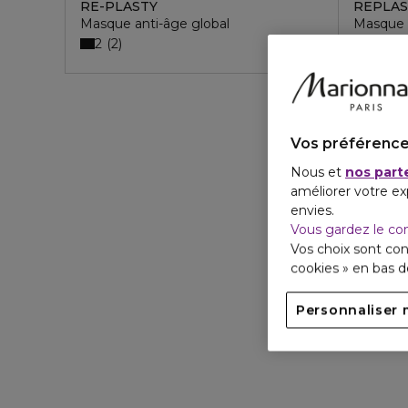
RE-PLASTY
REPLAS
Masque anti-âge global
Masque 
2
2
Vos préférence
Nous et
nos part
améliorer votre ex
envies.
Vous gardez le co
Vos choix sont con
cookies » en bas 
Personnaliser 