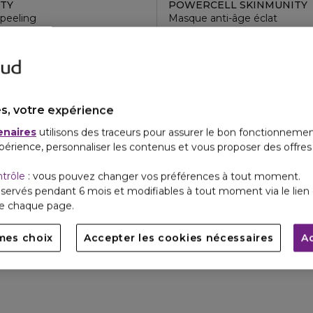
TY
POWERCELL SKINMUNITY
peeling
Masque anti-âge éclat
4
1
s, votre expérience
enaires
utilisons des traceurs pour assurer le bon fonctionnemen
périence, personnaliser les contenus et vous proposer des offre
ntrôle
: vous pouvez changer vos préférences à tout moment.
servés pendant 6 mois et modifiables à tout moment via le lien 
de chaque page.
mes choix
Accepter les cookies nécessaires
A