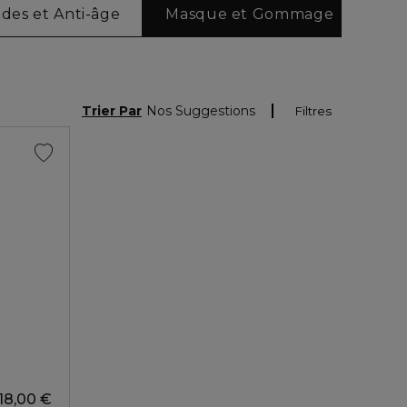
ides et Anti-âge
Masque et Gommage
Trier Par
Nos Suggestions
Filtres
18,00 €