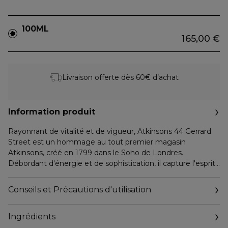
100ML
165,00 €
Livraison offerte dès 60€ d’achat
Information produit
Rayonnant de vitalité et de vigueur, Atkinsons 44 Gerrard
Street est un hommage au tout premier magasin
Atkinsons, créé en 1799 dans le Soho de Londres.
Débordant d'énergie et de sophistication, il capture l'esprit
excentrique et hédoniste du Londres géorgien, depuis les
notes rafraîchissantes et revigorantes d'eucalyptus frais, de
Conseils et Précautions d'utilisation
gingembre épicé et de citron vert frais jusqu'à un coeur
floral plus doux de jasmin, d'orchidée et de rose.
Ingrédients
Des notes ambrées évoquent un fond boisé, très
légèrement musqué, pour une eau de Cologne au punch